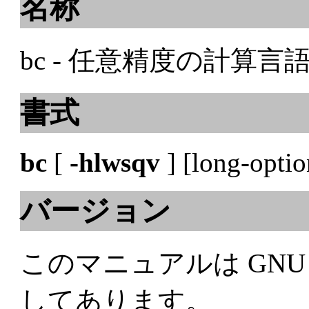
名称
bc - 任意精度の計算言
書式
bc
[
-hlwsqv
] [long-optio
バージョン
このマニュアルは GNU bc 
してあります。