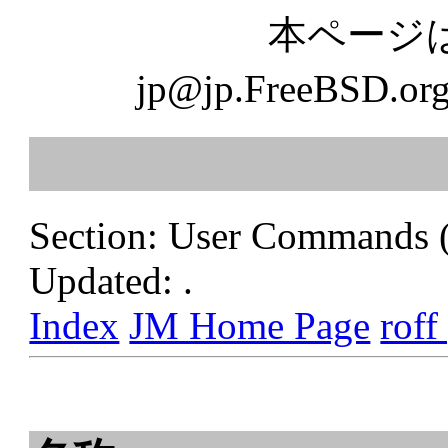
本ページ
jp@jp.FreeB
Section: User Commands 
Updated: .
Index
JM Home Page
roff