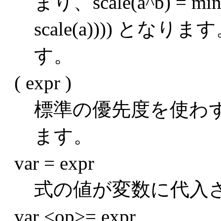
まり、scale(a^b) = min(
scale(a)))) となり
す。
( expr )
標準の優先度を使わ
ます。
var = expr
式の値が変数に代入
var <op>= expr