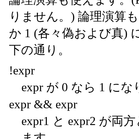
りません。) 論理演算
か 1 (各々偽および真
下の通り。
!expr
expr が 0 なら 1 
expr && expr
expr1 と expr2 
ます。