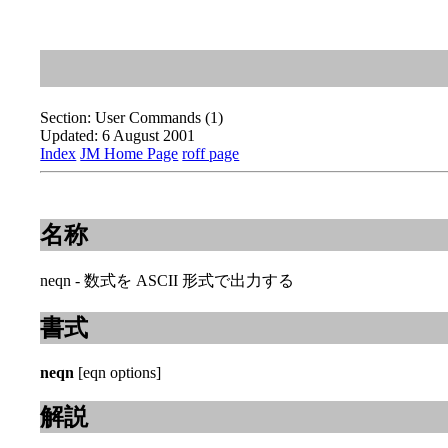
Section: User Commands (1)
Updated: 6 August 2001
Index
JM Home Page
roff page
名称
neqn - 数式を ASCII 形式で出力する
書式
neqn
[eqn options]
解説