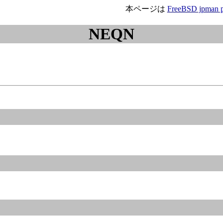
本ページは
FreeBSD jpman p
NEQN