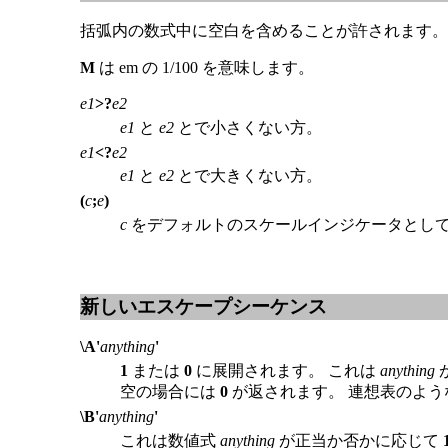
括弧内の数式中に空白を含めることが許されます
M
は em の 1/100 を意味します。
e1
>?
e2
e1
と
e2
とで小さくない方。
e1
<?
e2
e1
と
e2
とで大きくない方。
(
c
;
e
)
c
をデフォルトのスケールインジケータとし
新しいエスケープシーケンス
\A'
anything
'
1
または
0
に展開されます。 これは
anything
空の場合には
0
が返されます。 連想表のよ
\B'
anything
'
これは数値式
anything
が正当か否かに応じて