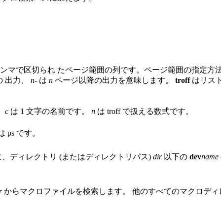
ンマで区切られ たページ範囲の列です。ページ範囲の指定方
 出力、
n
-
は
n
ページ以降の出力を意味します。
troff
はリス
。
c
は 1 文字の名前です。
n
は troff で扱える数式です。
ps です。
、ディレクトリ (またはディレクトリパス)
dir
以下の
dev
name
r
からマクロファイルを検索します。 他のすべてのマクロディ