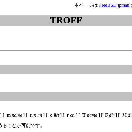
本ページは
FreeBSD jpman p
TROFF
] [
-m
name
] [
-n
num
] [
-o
list
] [
-r
cn
] [
-T
name
] [
-F
dir
] [
-M
di
めることが可能です。