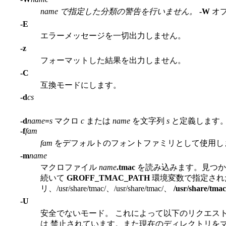
name で指定した分類の警告を行いません。
-W
オプ
-E
エラーメッセージを一切出力しません。
-z
フォーマットした結果を出力しません。
-C
互換モードにします。
-d
cs
-d
name
=
s
マクロ
c
または
name
を文字列
s
と定義します
-f
fam
fam
をデフォルトのフォントファミリとして使用し
-m
name
マクロファイル
name
.tmac
を読み込みます。見つ
続いて
GROFF_TMAC_PATH
環境変数で指定された
リ、/usr/share/tmac/、/usr/share/tmac/、
/usr/share/tma
-U
安全でないモード。 これによって以下のリクエス
は 禁止されています。また現在のディレクトリを