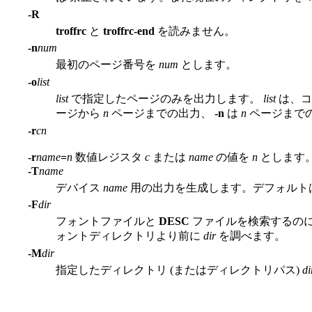
-R
troffrc
と
troffrc-end
を読みません。
-n
num
最初のページ番号を
num
とします。
-o
list
list
で指定したページのみを出力します。
list
は、コ
ージから
n
ページまでの出力、
-n
は
n
ページまでの
-r
cn
-r
name
=
n
数値レジスタ
c
または
name
の値を
n
とします
-T
name
デバイス
name
用の出力を生成します。デフォルトは 
-F
dir
フォントファイルと
DESC
ファイルを検索するのに
ォントディレクトリより前に
dir
を調べます。
-M
dir
指定したディレクトリ (またはディレクトリパス)
di