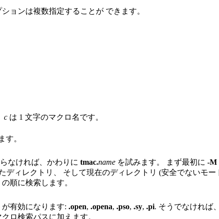
ションは複数指定することが できます。
。
c
は 1 文字のマクロ名です。
ます。
からなければ、かわりに
tmac.
name
を試みます。 まず最初に
-M
ディレクトリ、 そして現在のディレクトリ (安全でないモー
c
の順に検索します。
トが有効になります:
.open
,
.opena
,
.pso
,
.sy
,
.pi
. そうでなけれ
マクロ検索パスに加えます。