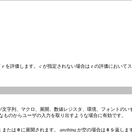
。
て
e
を評価します。
c
が指定されない場合は
e
の評価においてス
が文字列、マクロ、展開、数値レジスタ、環境、フォントのい
うなものからユーザの入力を取り出すような場合に有効です。
1
または
0
に展開されます。
anything
が空の場合は
0
を返しま