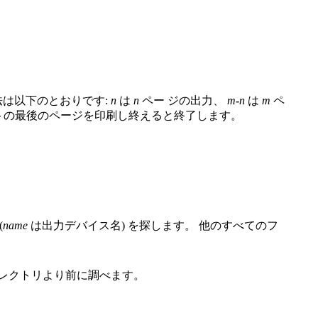
法は以下のとおりです:
n
は
n
ペー ジの出力、
m
-
n
は
m
ペ
トの最後のページを印刷し終えると終了します。
(
name
は出力デバイス名) を探します。 他のすべてのフ
レクトリより前に調べます。