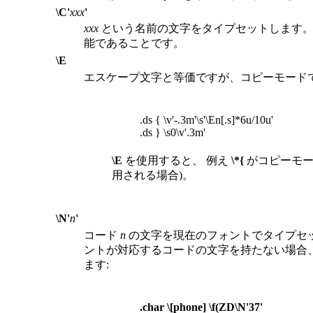
\C'
xxx
'
xxx
という名前の文字をタイプセットします。
能であることです。
\E
エスケープ文字と等価ですが、コピーモード
.ds { \v'-.3m'\s'\En[.s]*6u/10u'
.ds } \s0\v'.3m'
\E
を使用すると、 例え
\*{
がコピーモー
用される場合)。
\N'
n
'
コード
n
の文字を現在のフォントでタイプセ
ントが対応するコードの文字を持たない場合
ます:
.char \[phone] \f(ZD\N'37'