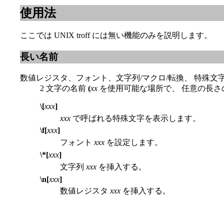
使用法
ここでは UNIX troff には無い機能のみを説明します。
長い名前
数値レジスタ、フォント、文字列/マクロ/転換、 特殊
2 文字の名前
(
xx
を使用可能な場所で、 任意の長さ
\[
xxx
]
xxx
で呼ばれる特殊文字を表示します。
\f[
xxx
]
フォント
xxx
を設定します。
\*[
xxx
]
文字列
xxx
を挿入する。
\n[
xxx
]
数値レジスタ
xxx
を挿入する。