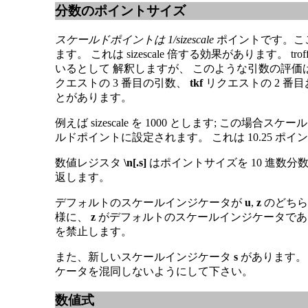
分数のポイントサイズ
スケールドポイントは 1/sizescale
ポイントです。ここで s
ます。 これは sizescale 倍する効果がありま
いるとして 解釈しますが、 このような引数の評
クエストの 3 番目の引数、
tkf
リクエストの 2 番目
とがあります。
例えば sizescale を 1000 とします; この
ルドポイントに設定されます。 これは 10.25 ポ
数値レジスタ
\n[.s]
はポイントサイズを 10 進数
返します。
デフォルトのスケールインジケータが
u
,
z
のどちら
様に、
z
がデフォルトのスケールインジケータで
を禁止します。
また、新しいスケールインジケータ
s
があります。
ケータを混同しないようにして下さい。
数値式