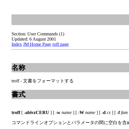
Section: User Commands (1)
Updated: 6 August 2001
Index
JM Home Page
roff page
名称
troff - 文書をフォーマットする
書式
troff
[
-abivzCERU
] [
-w
name
] [
-W
name
] [
-d
cs
] [
-f
fam
コマンドラインオプションとパラメータの間に空白を含