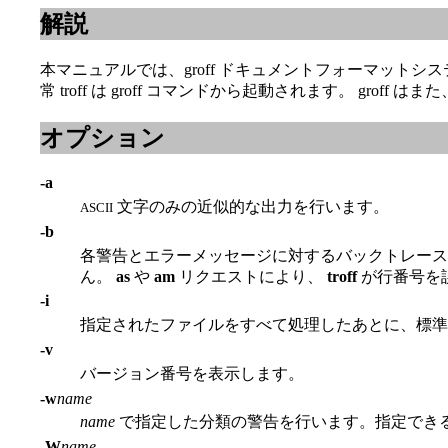
解説
本マニュアルでは、groff ドキュメントフォーマットシ
常 troff は groff コマンドから起動されます。 
オプション
-a
文字のみの近似的な出力を行います。
ASCII
-b
各警告とエラーメッセージに対するバックトレース
ん。
as
や
am
リクエストにより、
troff
が行番号を
-i
指定されたファイルをすべて処理したあとに、標
-v
バージョン番号を表示します。
-w
name
name
で指定した分類の警告を行います。指定でき
-W
name