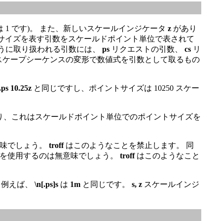
 1 です)。 また、新しいスケールインジケータ
z
があり
 ポイントサイズを表す引数をスケールドポイント単位で表されて
ように取り扱われる引数には、
ps
リクエストの引数、
cs
リ
スケープシーケンスの変形で数値式を引数として取るもの
.ps 10.25z
と同じですし、ポイントサイズは 10250 スケー
り、これはスケールドポイント単位でのポイントサイズを
意味でしょう。
troff
はこのようなことを禁止します。 同
を使用するのは無意味でしょう。
troff
はこのようなこと
 例えば、
\n[.ps]s
は
1m
と同じです。
s,
z
スケールインジ