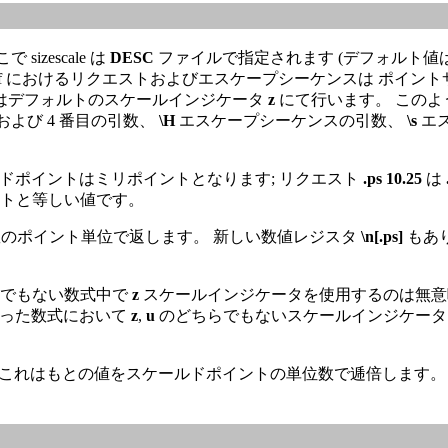
izescale は
DESC
ファイルで指定されます (デフォルト値は
す。 troff におけるリクエストおよびエスケープシーケンスは
価はデフォルトのスケールインジケータ
z
にて行います。 この
および 4 番目の引数、
\H
エスケープシーケンスの引数、
\s
エ
場合スケールドポイントはミリポイントとなります; リクエスト
.ps 10.25
は
イントと等しい値です。
分数のポイント単位で返します。 新しい数値レジスタ
\n[.ps]
もあ
でもない数式中で
z
スケールインジケータを使用するのは無
あった数式において
z
,
u
のどちらでもないスケールインジケータ
これはもとの値をスケールドポイントの単位数で逓倍します。