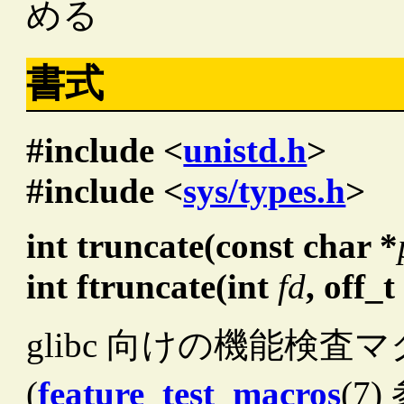
める
書式
#include <
unistd.h
>
#include <
sys/types.h
>
int truncate(const char *
int ftruncate(int
fd
, off_
glibc 向けの機能検査
(
feature_test_macros
(7)