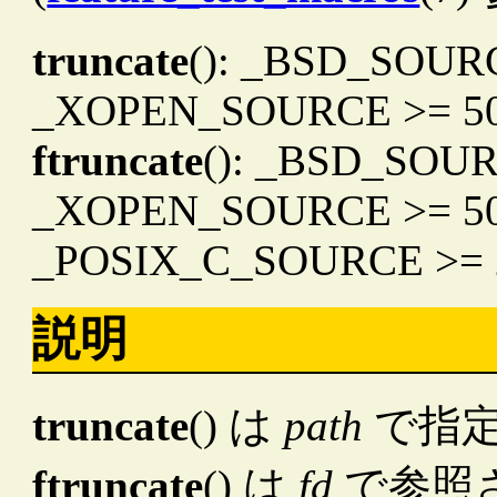
truncate
(): _BSD_SOURC
_XOPEN_SOURCE >= 5
ftruncate
(): _BSD_SOUR
_XOPEN_SOURCE >= 500
_POSIX_C_SOURCE >= 
説明
truncate
() は
path
で指
ftruncate
() は
fd
で参照