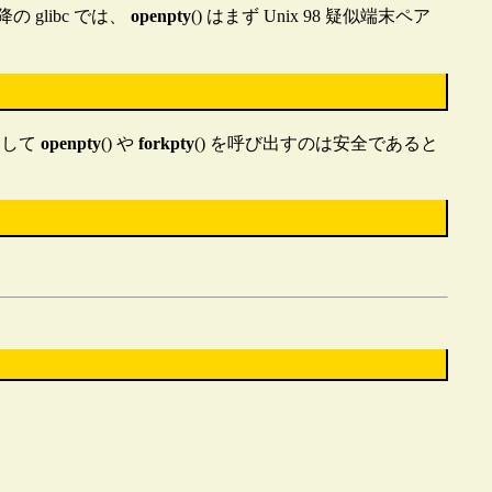
の glibc では、
openpty
() はまず Unix 98 疑似端末ペア
として
openpty
() や
forkpty
() を呼び出すのは安全であると