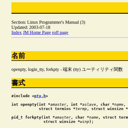
Section: Linux Programmer's Manual (3)
Updated: 2003-07-18
Index
JM Home Page
roff page
名前
openpty, login_tty, forkpty - 端末 (tty) ユーティリティ関数
書式
#include <
pty.h
>
int openpty(int *
amaster
, int *
aslave
, char *
name
,
            struct termios *
termp
, struct winsize 
pid_t forkpty(int *
amaster
, char *
name
, struct ter
              struct winsize *
winp
);