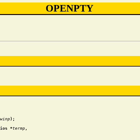
OPENPTY
*
winp
);
mios *
termp
,