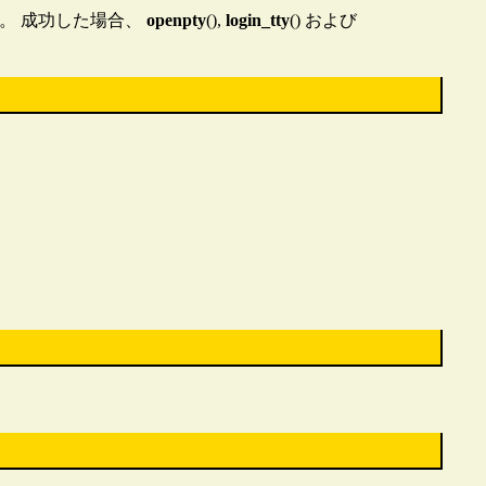
。 成功した場合、
openpty
(),
login_tty
() および