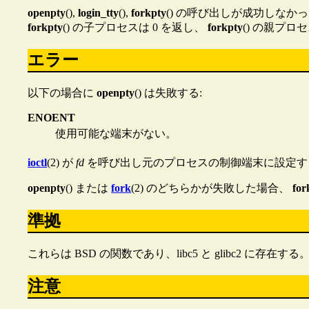
openpty
(),
login_tty
(),
forkpty
() の呼び出しが成功しなかっ
forkpty
() の子プロセスは 0 を返し、
forkpty
() の親プロ
エラー
以下の場合に
openpty
() は失敗する:
ENOENT
使用可能な端末がない。
ioctl
(2) が
fd
を呼び出し元のプロセスの制御端末に設定す
openpty
() または
fork
(2) のどちらかが失敗した場合、
for
準拠
これらは BSD の関数であり、libc5 と glibc2 に存在する
注意