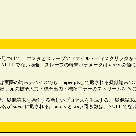
minal) を見つけて、 マスタとスレーブのファイル・ディスクリプタを
 NULL でない場合、スレーブの端末パラメータは
termp
の値に
は実際の端末デバイスでも、
openpty
() で返される疑似端末
び出し元の標準入力・標準出力・標準エラーのストリームを
fd
合わせ、疑似端末を操作する新しいプロセスを生成する。 疑似端
ル名が
name
に返される。
termp
と
winp
引き数は、NULL で