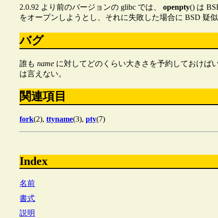
2.0.92 より前のバージョンの glibc では、
openpty
() は
をオープンしようとし、それに失敗した場合に BSD 
バグ
誰も
name
に対してどのくらい大きさを予約しておけばいい
は言えない。
関連項目
fork
(2),
ttyname
(3),
pty
(7)
Index
名前
書式
説明