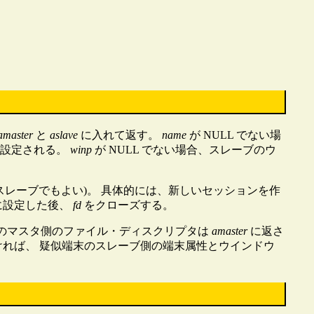
amaster
と
aslave
に入れて返す。
name
が NULL でない場
設定される。
winp
が NULL でない場合、スレーブのウ
のスレーブでもよい)。 具体的には、新しいセッションを作
に設定した後、
fd
をクローズする。
末のマスタ側のファイル・ディスクリプタは
amaster
に返さ
なければ、 疑似端末のスレーブ側の端末属性とウインドウ