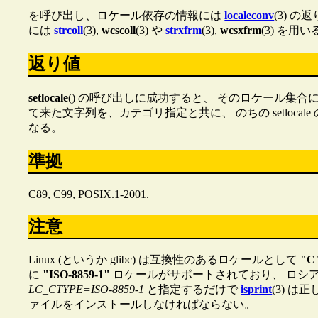
を呼び出し、ロケール依存の情報には
localeconv
(3) 
には
strcoll
(3),
wcscoll
(3) や
strxfrm
(3),
wcsxfrm
(3) を用
返り値
setlocale
() の呼び出しに成功すると、 そのロケール集合に対
て来た文字列を、カテゴリ指定と共に、 のちの setloc
なる。
準拠
C89, C99, POSIX.1-2001.
注意
Linux (というか glibc) は互換性のあるロケールとして
"C
に
"ISO-8859-1"
ロケールがサポートされており、 ロシア語 (R
LC_CTYPE=ISO-8859-1
と指定するだけで
isprint
(3) 
ァイルをインストールしなければならない。