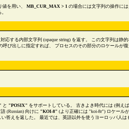
の返り値を用い、
MB_CUR_MAX > 1
の場合には文字列の操作には
いる。
応する内部文字列 (opaque string) を返す。 この文
ale の呼び出しに指定すれば、 プロセスのその部分のロケールが
"
と
"POSIX"
をサポートしている。 古きよき時代には (例えば libc-4.5.2
ussian) 向けに
"KOI-8"
(より正確には "koi-8r") ロ
は正しい答えを返した。 最近では、英語以外を使うヨーロッパ人