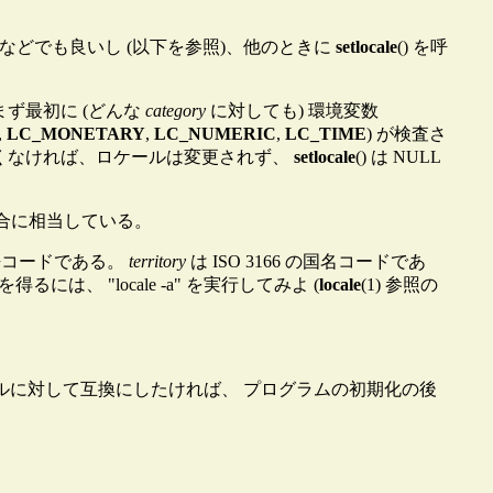
" などでも良いし (以下を参照)、他のときに
setlocale
() を呼
まず最初に (どんな
category
に対しても) 環境変数
,
LC_MONETARY
,
LC_NUMERIC
,
LC_TIME
) が検査さ
くなければ、ロケールは変更されず、
setlocale
() は NULL
字集合に相当している。
の言語コードである。
territory
は ISO 3166 の国名コードであ
 "locale -a" を実行してみよ (
locale
(1) 参照の
ルに対して互換にしたければ、 プログラムの初期化の後