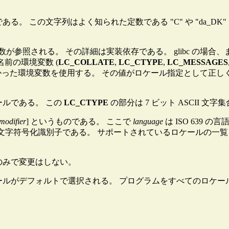
。 この文字列はよく知られた定数である "C" や "da_DK
参照される。 その詳細は実装依存である。 glibc の場合、
じ名前の環境変数 (
LC_COLLATE
,
LC_CTYPE
,
LC_MESSAGES
かった環境変数を使用する。 その値がロケール指定として正し
ルである。 この
LC_CTYPE
の部分は 7 ビット ASCII 文
modifier
] というものである。 ここで
language
は ISO 639 
符号化識別子である。 サポートされているロケールの一覧を得るには、
るのみで変更はしない。
ールがデフォルトで選択される。 プログラムをすべてのロケー