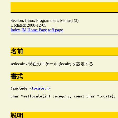
Section: Linux Programmer's Manual (3)
Updated: 2008-12-05
Index
JM Home Page
roff page
名前
setlocale - 現在のロケール (locale) を設定する
書式
#include <
locale.h
>
char *setlocale(int 
category
, const char *
locale
);
説明