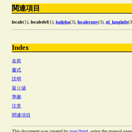
関連項目
locale
(1),
localedef
(1),
isalpha
(3),
localeconv
(3),
nl_langinfo
(
Index
名前
書式
説明
返り値
準拠
注意
関連項目
This document was created by
man2html
, using the manual page