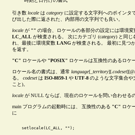
時刻と日付けの書式
引き数
locale
は
category
に設定する文字列へのポインタである
び出した際に返された、内部用の文字列でも良い。
locale
が
""
の場合、ロケールの各部分の設定には環境変数が
LC_ALL
が検査される。 次にカテゴリ (category) と同
れ、最後に環境変数
LANG
が検査される。 最初に見つ
を返す。
"C"
ロケールや
"POSIX"
ロケールは互換性のあるロケー
ロケール名の書式は、通常
language
[_
territory
][.
codeset
][@
る。
codeset
は
ISO-8859-1
や
UTF-8
のような文字集合や文字
こと)。
locale
が NULL ならば、現在のロケールを問い合わせ
main プログラムの起動時には、 互換性のある
"C"
ロケ
に
    setlocale(LC_ALL, "");
