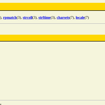
3),
rpmatch
(3),
strcoll
(3),
strftime
(3),
charsets
(7),
locale
(7)
s.