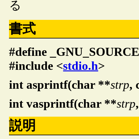
る
書式
#define _GNU_SOURC
#include <
stdio.h
>
int asprintf(char **
strp
,
int vasprintf(char **
strp
説明