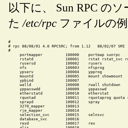
以下に、 Sun RPC
た
/etc/rpc
ファイルの例
#

# rpc 88/08/01 4.0 RPCSRC; from 1.12   88/02/07 SMI

portmapper          100000    portmap sunrpc

rstatd              100001    rstat rstat_svc ru
rusersd             100002    rusers

nfs                 100003    nfsprog

ypserv              100004    ypprog

mountd              100005    mount showmount

ypbind              100007

walld               100008    rwall shutdown

yppasswdd           100009    yppasswd

etherstatd          100010    etherstat

rquotad             100011    rquotaprog quota r
sprayd              100012    spray

3270_mapper         100013

rje_mapper          100014

selection_svc       100015    selnsvc

database_svc        100016

rexd                100017    rex

alis                100018
