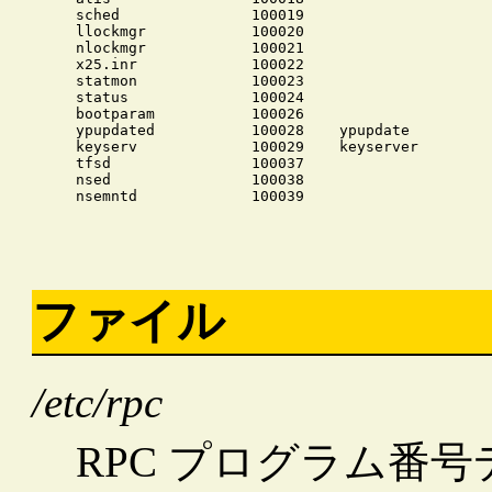
sched               100019

llockmgr            100020

nlockmgr            100021

x25.inr             100022

statmon             100023

status              100024

bootparam           100026

ypupdated           100028    ypupdate

keyserv             100029    keyserver

tfsd                100037 

nsed                100038

ファイル
/etc/rpc
RPC プログラム番