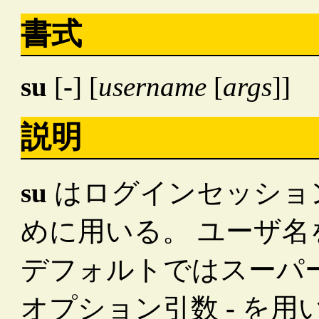
書式
su
[
-
] [
username
[
args
]]
説明
su
はログインセッショ
めに用いる。 ユーザ
デフォルトではスーパー
オプション引数
-
を用い