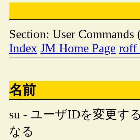
Section: User Commands 
Index
JM Home Page
roff
名前
su - ユーザIDを変
なる