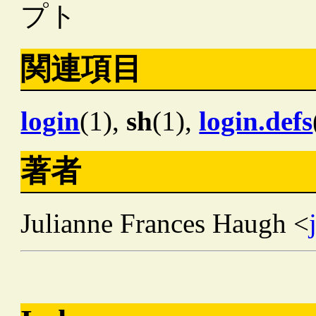
プト
関連項目
login
(1),
sh
(1),
login.defs
著者
Julianne Frances Haugh <