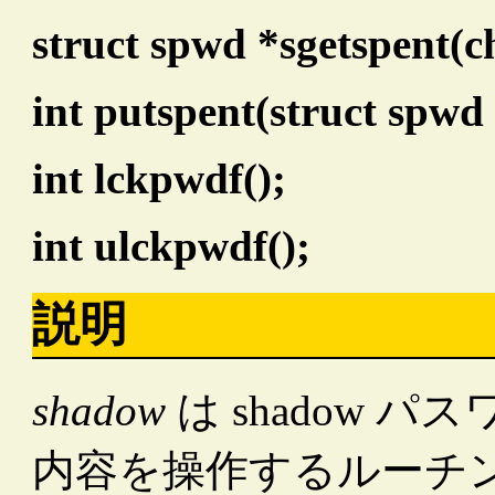
struct spwd *sgetspent(c
int putspent(struct spwd
int lckpwdf();
int ulckpwdf();
説明
shadow
は shadow 
内容を操作するルーチ