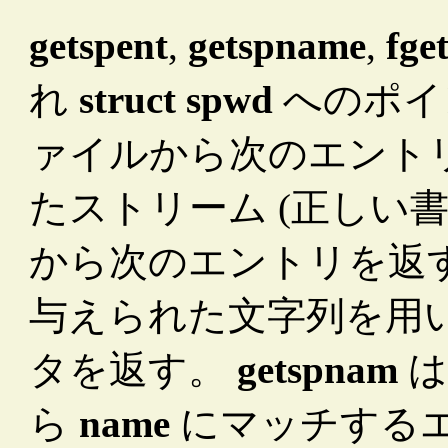
getspent
,
getspname
,
fge
れ
struct spwd
へのポイ
ァイルから次のエント
たストリーム (正しい
から次のエントリを返
与えられた文字列を用
タを返す。
getspnam
は
ら
name
にマッチする