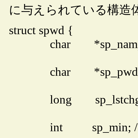
に与えられている構造
struct spwd {
char
*sp_namp
char
*sp_pwdp
long
sp_lstch
int
sp_min; /