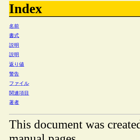
Index
名前
書式
説明
説明
返り値
警告
ファイル
関連項目
著者
This document was create
manual pages.