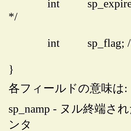
int
sp_expire
*/
int
sp_flag; 
}
各フィールドの意味は:
sp_namp - ヌル終
ンタ