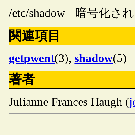
/etc/shadow - 
関連項目
getpwent
(3),
shadow
(5)
著者
Julianne Frances Haugh (
j