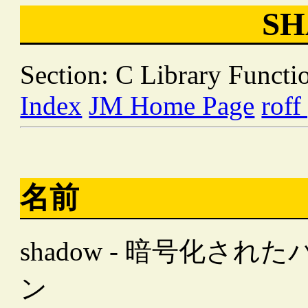
S
Section: C Library Functio
Index
JM Home Page
roff
名前
shadow - 暗号化
ン