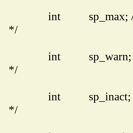
int
sp_max; 
*/
int
sp_warn; 
*/
int
sp_inact;
*/