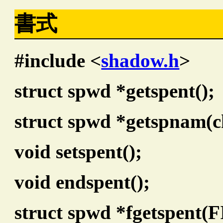
書式
#include <
shadow.h
>
struct spwd *getspent();
struct spwd *getspnam(
void setspent();
void endspent();
struct spwd *fgetspent(