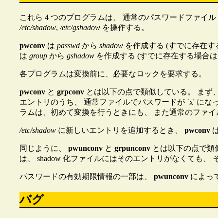
これら 4 つのプログラムは、 通常のパスワードファイル
/etc/shadow
,
/etc/gshadow
を操作する。
pwconv
は
passwd
から
shadow
を作成する (すでに存在
は
group
から
gshadow
を作成する (すでに存在する場合
各プログラムは変換前に、必要なロックを要求する。
pwconv
と
grpconv
とは以下の点で類似している。 まず、s
エントリのうち、 通常ファイルでパスワードが `x' に
ラムは、初めて変換を行うときにも、 また通常のファイル
/etc/shadow
に新しいエントリを追加するとき、
pwconv
同じように、
pwunconv
と
grpunconv
とは以下の点で類似
は、 shadow 化ファイルにはそのエントリがなくても、 
パスワードの有効期限情報の一部は、
pwunconv
によっ
バグ