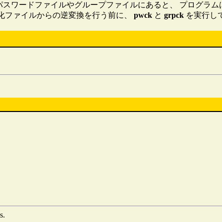
がパスワードファイルやグループファイルにあると、 プログラ
dow 化ファイルからの逆変換を行う前に、
pwck
と
grpck
を実行し
s.