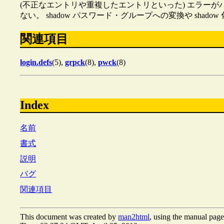
(不正なエントリや重複したエントリといった) エラー
ない。 shadow パスワード・グループへの変換や sha
関連項目
login.defs
(5),
grpck
(8),
pwck
(8)
Index
名前
書式
説明
バグ
関連項目
This document was created by
man2html
, using the manual page