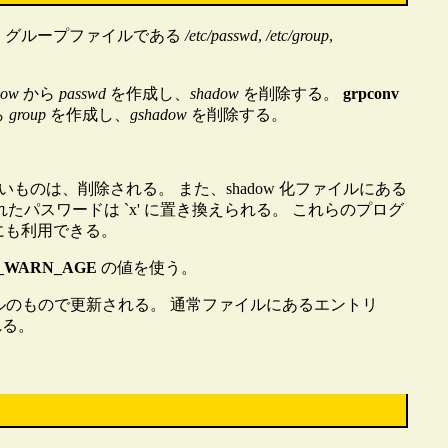
ル・グループファイルである
/etc/passwd
,
/etc/group
,
dow
から
passwd
を作成し、
shadow
を削除する。
grpconv
ら
group
を作成し、
gshadow
を削除する。
ものは、削除される。 また、shadow 化ファイルにある
たパスワードは `x' に置き換えられる。 これらのプログ
にも利用できる。
S_WARN_AGE
の値を使う。
イルのもので更新される。 通常ファイルにあるエントリ
れる。