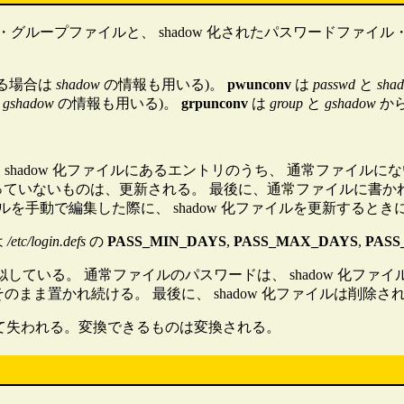
・グループファイルと、 shadow 化されたパスワードファイ
する場合は
shadow
の情報も用いる)。
pwunconv
は
passwd
と
sha
は
gshadow
の情報も用いる)。
grpunconv
は
group
と
gshadow
か
hadow 化ファイルにあるエントリのうち、 通常ファイルにない
なっていないものは、更新される。 最後に、通常ファイルに書かれ
を手動で編集した際に、 shadow 化ファイルを更新するとき
は
/etc/login.defs
の
PASS_MIN_DAYS
,
PASS_MAX_DAYS
,
PAS
している。 通常ファイルのパスワードは、 shadow 化ファ
そのまま置かれ続ける。 最後に、 shadow 化ファイルは削除さ
て失われる。変換できるものは変換される。