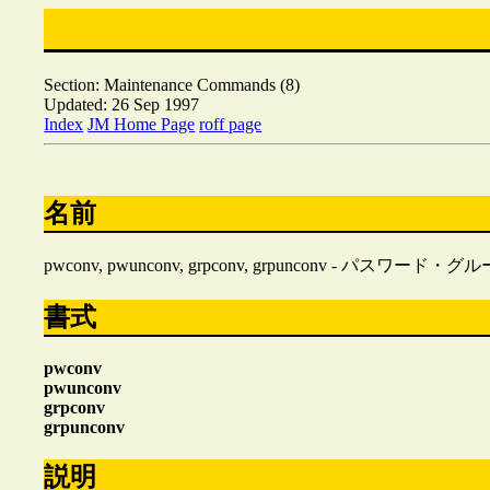
Section: Maintenance Commands (8)
Updated: 26 Sep 1997
Index
JM Home Page
roff page
名前
pwconv, pwunconv, grpconv, grpunconv - パ
書式
pwconv
pwunconv
grpconv
grpunconv
説明