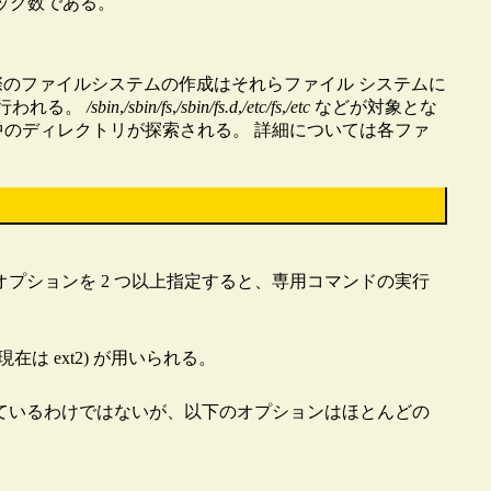
ック数である。
実際のファイルシステムの作成はそれらファイル システムに
 行われる。
/sbin
,
/sbin/fs
,
/sbin/fs.d
,
/etc/fs
,
/etc
などが対象とな
H 中のディレクトリが探索される。 詳細については各ファ
プションを 2 つ以上指定すると、専用コマンドの実行
 ext2) が用いられる。
れているわけではないが、以下のオプションはほとんどの