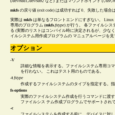
(
/dev/hda1
,
/dev/sdb2
など) またはマウントポイント (
/
,
/usr
,
/
mkfs
の戻り値 (exit code) は成功すれば 0、失敗した場合
実際は
mkfs
は単なるフロントエンドにすぎない。 Lin
専用のプログラム (
mkfs
.
fstype
) が行う。 各ファイルシ
る (実際のリストはコンパイル時に決定されるが、少な
イルシステム用作成プログラムの マニュアルページを
オプション
-V
詳細な情報を表示する。ファイルシステム専用コマン
を行わない。 これはテスト用のものである。
-t
fstype
作成するファイルシステムのタイプを指定する。指定さ
fs-options
実際のファイルシステム作成を行うコマンドに渡す
ファイルシス テム作成プログラムでサポートされ
-c
ファイルシステムを作成する前に、デバイスに対し