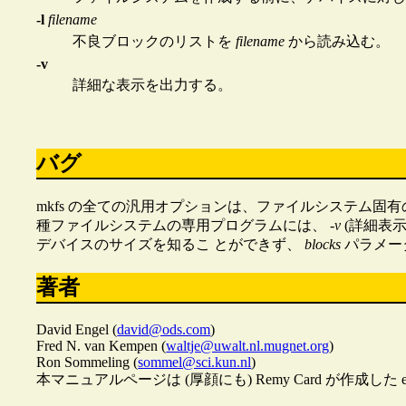
-l
filename
不良ブロックのリストを
filename
から読み込む。
-v
詳細な表示を出力する。
バグ
mkfs の全ての汎用オプションは、ファイルシステム固
種ファイルシステムの専用プログラムには、
-v
(詳細表
デバイスのサイズを知るこ とができず、
blocks
パラメー
著者
David Engel (
david@ods.com
)
Fred N. van Kempen (
waltje@uwalt.nl.mugnet.org
)
Ron Sommeling (
sommel@sci.kun.nl
)
本マニュアルページは (厚顔にも) Remy Card が作成