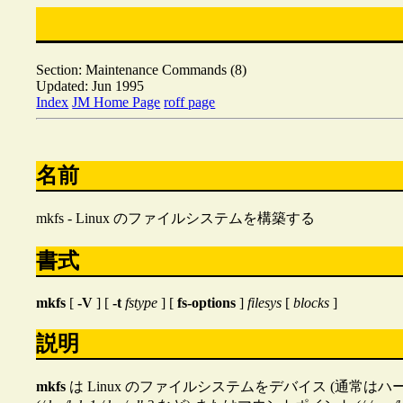
Section: Maintenance Commands (8)
Updated: Jun 1995
Index
JM Home Page
roff page
名前
mkfs - Linux のファイルシステムを構築する
書式
mkfs
[
-V
] [
-t
fstype
] [
fs-options
]
filesys
[
blocks
]
説明
mkfs
は Linux のファイルシステムをデバイス (通常