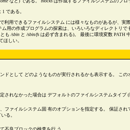
home
など) である。
blocks
は作成するファイルシステムのブロ
は 1 である。
ux で利用できるファイルシステム には様々なものがあるが、
ステム用の作成プログラムの探索は、いろいろなディレクトリで
くとも
/sbin
と
/sbin/fs
は必ず含まれる)。 最後に環境変数 PAT
見てほしい。
ドとして どのようなものが実行されるかも表示する。 このオ
れなかった場合は デフォルトのファイルシステムタイプ (現在は
、ファイルシステム固 有のオプションを指定する。 保証さ
ている。
て不良ブロックの検査を行 う。