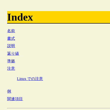
Index
名前
書式
説明
返り値
準拠
注意
Linux での注意
例
関連項目