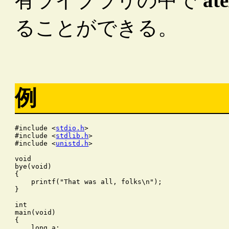
有ライブラリの中で
ate
ることができる。
例
#include <
stdio.h
>

#include <
stdlib.h
>

#include <
unistd.h
>

void

bye(void)

{

    printf("That was all, folks\n");

}

int

main(void)

{

    long a;
