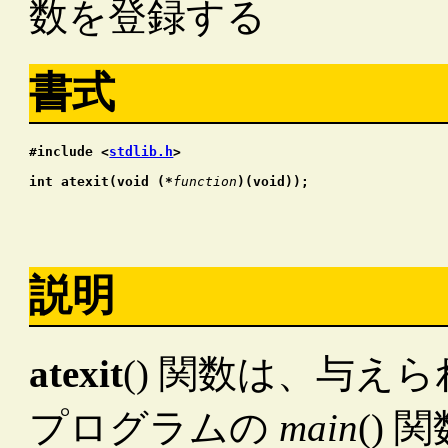
数を登録する
書式
#include <
stdlib.h
>
int atexit(void (*
function
)(void));
説明
atexit
() 関数は、与え
プログラムの
main
()