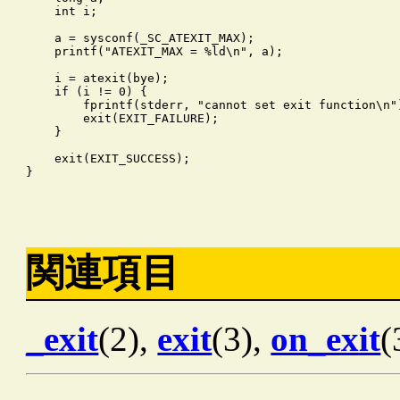
    int i;

    a = sysconf(_SC_ATEXIT_MAX);

    printf("ATEXIT_MAX = %ld\n", a);

    i = atexit(bye);

    if (i != 0) {

        fprintf(stderr, "cannot set exit function\n")
        exit(EXIT_FAILURE);

    }

    exit(EXIT_SUCCESS);

関連項目
_exit
(2),
exit
(3),
on_exit
(