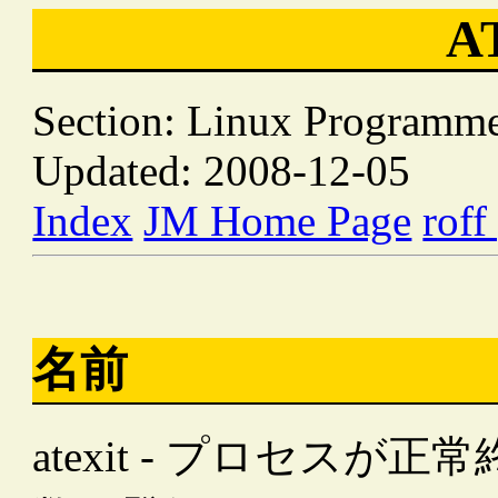
A
Section: Linux Programme
Updated: 2008-12-05
Index
JM Home Page
roff
名前
atexit - プロセス