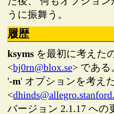
た後、 何もオプショ
うに振舞う。
履歴
ksyms
を最初に考えたのは B
<
bj0rn@blox.se
> である
'
-m
' オプションを考えたのは
<
dhinds@allegro.stanford
バージョン 2.1.17 への更新は