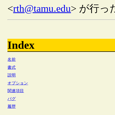
<
rth@tamu.edu
> が行っ
Index
名前
書式
説明
オプション
関連項目
バグ
履歴