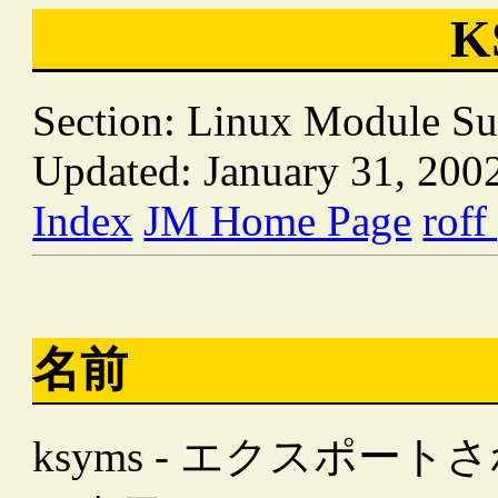
K
Section: Linux Module Su
Updated: January 31, 200
Index
JM Home Page
roff
名前
ksyms - エクスポ