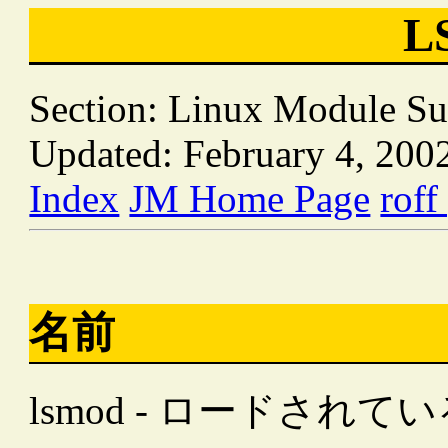
L
Section: Linux Module Su
Updated: February 4, 200
Index
JM Home Page
roff
名前
lsmod - ロードさ