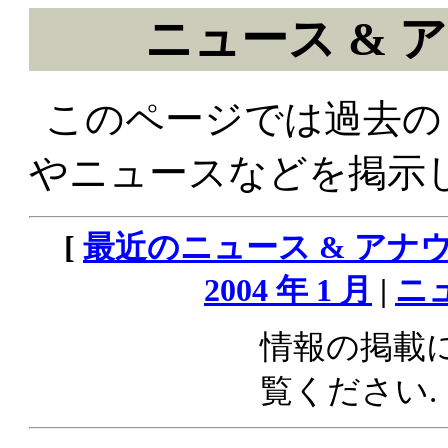
ニュース & アナ
このページでは過去の L
やニュースなどを掲示し
[
最近のニュース & アナ
2004 年 1 月
|
ニ
情報の掲載
覧ください.