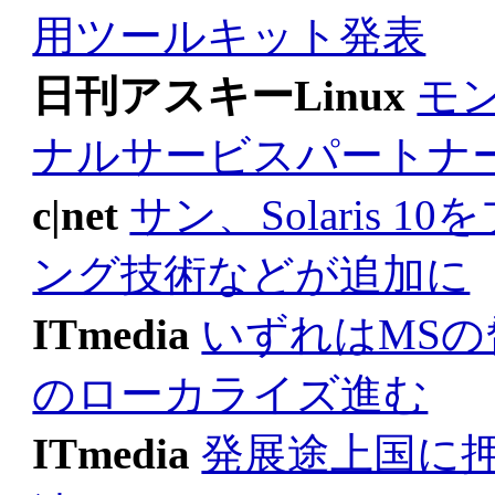
用ツールキット発表
日刊アスキーLinux
モ
ナルサービスパートナ
c|net
サン、Solaris 
ング技術などが追加に
ITmedia
いずれはMS
のローカライズ進む
ITmedia
発展途上国に