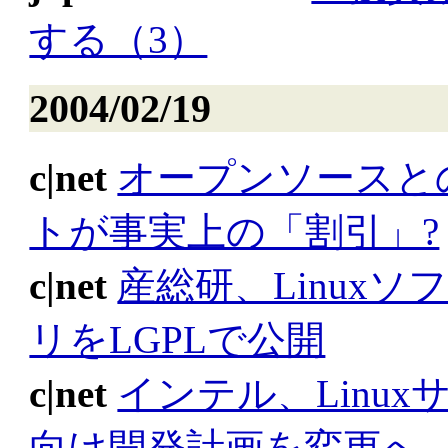
する（3）
2004/02/19
c|net
オープンソースと
トが事実上の「割引」?
c|net
産総研、Linux
リをLGPLで公開
c|net
インテル、Linu
向け開発計画を変更へ