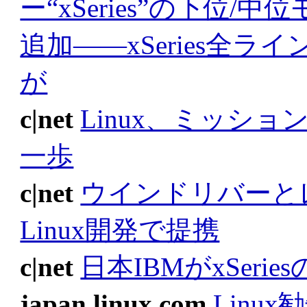
ー“xSeries”の下位/
追加――xSeries全ラ
が
c|net
Linux、ミッシ
一歩
c|net
ウインドリバーと
Linux開発で提携
c|net
日本IBMがxSeri
japan.linux.com
Linux