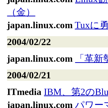
（金）
japan.linux.com
Tux
2004/02/22
japan.linux.com
「革新勢
2004/02/21
ITmedia
IBM、第2のBlu
japan.linux.com
パワー