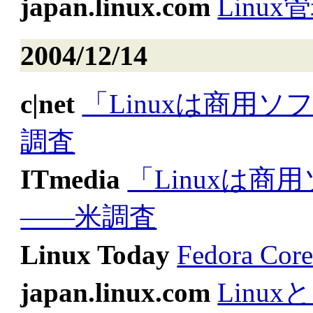
japan.linux.com
Linu
2004/12/14
c|net
「Linuxは商用
調査
ITmedia
「Linuxは
――米調査
Linux Today
Fedora 
japan.linux.com
Linu