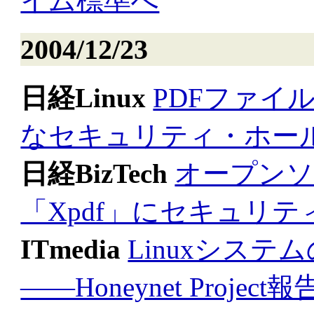
イム標準へ
2004/12/23
日経Linux
PDFファイ
なセキュリティ・ホー
日経BizTech
オープンソ
「Xpdf」にセキュリ
ITmedia
Linuxシス
――Honeynet Project