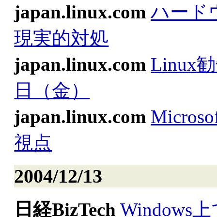
japan.linux.com
ハードウ
現実的対処
japan.linux.com
Linux
日（金）
japan.linux.com
Micr
視点
2004/12/13
日経BizTech
Windows