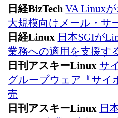
日経BizTech
VA Lin
大規模向けメール・サ
日経Linux
日本SGIがL
業務への適用を支援す
日刊アスキーLinux
サ
グループウェア『サイボウズS
売
日刊アスキーLinux
日