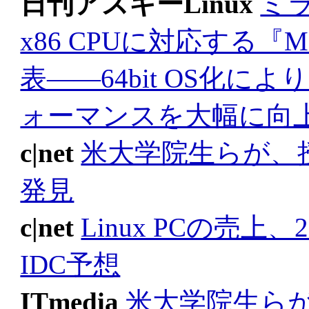
日刊アスキーLinux
ミラ
x86 CPUに対応する『MI
表――64bit OS化
ォーマンスを大幅に向
c|net
米大学院生らが、授
発見
c|net
Linux PCの売上
IDC予想
ITmedia
米大学院生らが