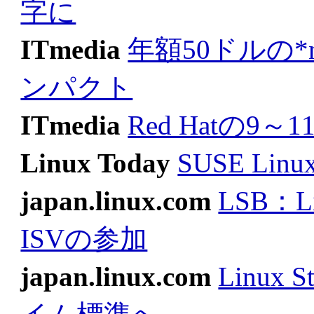
字に
ITmedia
年額50ドルの
ンパクト
ITmedia
Red Hatの
Linux Today
SUSE L
japan.linux.com
LSB：
ISVの参加
japan.linux.com
Linux 