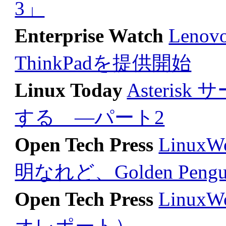
3」
Enterprise Watch
Leno
ThinkPadを提供開始
Linux Today
Asteri
する ―パート2
Open Tech Press
Linux
明なれど、Golden Peng
Open Tech Press
Linux