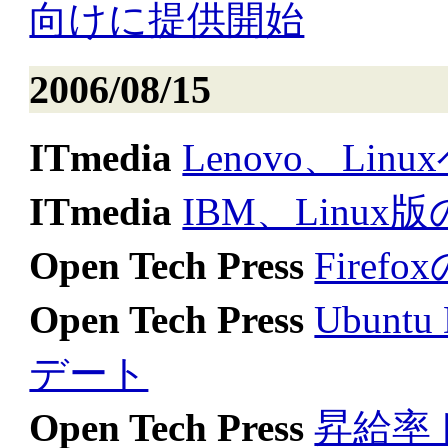
向けに提供開始
2006/08/15
ITmedia
Lenovo、Lin
ITmedia
IBM、Linux版の
Open Tech Press
Firef
Open Tech Press
Ubunt
デート
Open Tech Press
昇給率