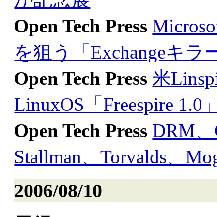
Open Tech Press
Micr
を狙う「Exchangeキラ
Open Tech Press
米Lins
LinuxOS「Freespire 1
Open Tech Press
DRM、
Stallman、Torvalds、
2006/08/10