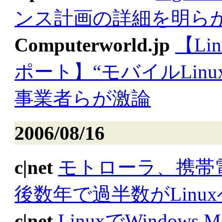
ンス計画の詳細を明ら
Computerworld.jp
【Lin
ポート】“モバイルLin
事業者らが激論
2006/08/16
c|net
モトローラ、携帯電
後数年で過半数がLinu
c|net
LinuxでWindow