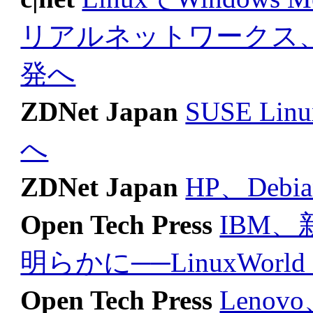
リアルネットワークス
発へ
ZDNet Japan
SUSE Li
へ
ZDNet Japan
HP、Deb
Open Tech Press
IBM
明らかに──LinuxWorld S
Open Tech Press
Lenov