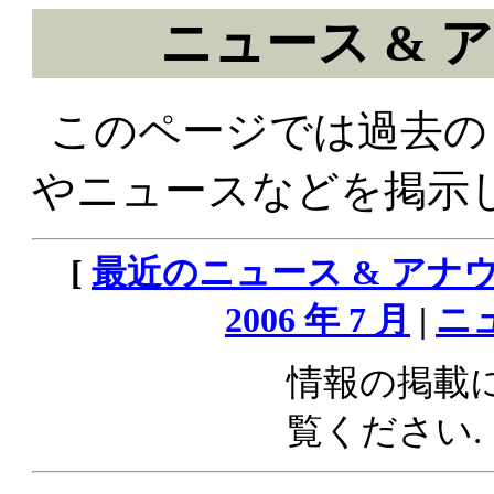
ニュース & アナ
このページでは過去の L
やニュースなどを掲示し
[
最近のニュース & アナ
2006 年 7 月
|
ニ
情報の掲載
覧ください.