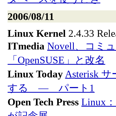
2006/08/11
Linux Kernel
2.4.33 Rele
ITmedia
Novell、コミ
「OpenSUSE」と改名
Linux Today
Asteri
する ― パート1
Open Tech Press
Linu
が記念展