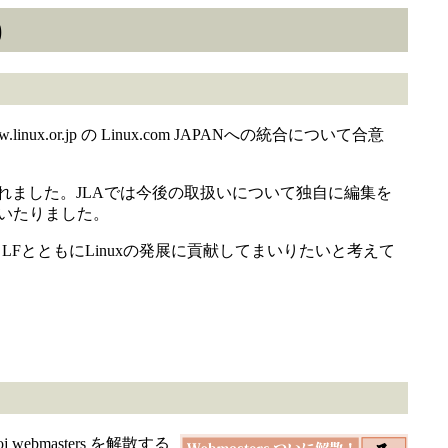
)
nux.or.jp の Linux.com JAPANへの統合について合意
編集権の返還が行われました。JLAでは今後の取扱いについて独自に編集を
にいたりました。
へ提供し、LFとともにLinuxの発展に貢献してまいりたいと考えて
j webmasters を解散する