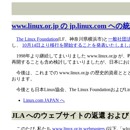
www.linux.or.jp の jp.linux.co
The Linux Foundation
(LF、神奈川県横浜市)と
一般社団
し、
10月14日より移行を開始することを発表いたしまし
1998年より継続してまいりました www.linux.or.jp 
再開することも含め検討してまいりましたが、日本におけるLi
今後は、これまでの www.linux.or.jp の歴史的資
おります。
今後とも日本Linux協会、The Linux Foundationお
Linux.com JAPAN へ
JLA へのウェブサイトの返還 および wlo
このたび, 私たち
www.linux.or.jp webmasters
(以下,「wl