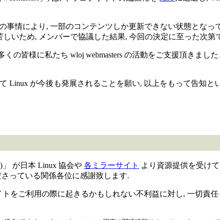
バー各自の事情により, 一部のコンテンツしか更新できない状態となっ
非常に心苦しいため, メンバーで協議した結果, 今回の決定に至った次第
して以来, 多くの皆様に私たち wloj webmasters の活動をご支援頂き
て Linux が今後も発展されることを願い, 以上をもって告知と
rs)」 が日本 Linux 協会や
各ミラーサイト
より資源提供を受けて 制
ださっている関係各位に感謝致します.
ers)」は, 本サイトをご利用の際に起きるかもしれない不利益に対し, 一