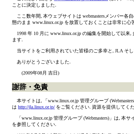
ことに決定しました.
ここ数年間, 本ウェブサイトは webmastersメン
態のまま www.linux.or.jp を放置しておくことは
1998 年 10 月に www.linux.or.jp の編集を開始
ます.
当サイトをご利用されていた皆様のご多幸と, JLA そし
ありがとうございました.
(2009年08月 吉日)
謝辞・免責
本サイトは, 「www.linux.or.jp 管理グループ (Webmaste
は
http://jla.linux.or.jp/
をご覧ください. 資源を提供してく
「www.linux.or.jp 管理グループ (Webmast
を参照してください.