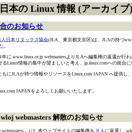
日本の Linux 情報 (アーカイブ
m への統合のお知らせ
法人日本リヌックス協会
(JLA、東京都文京区)は、JLAの持つwww.li
た
。
が、昨年に www.linux.or.jp webmastersよりJLAへ
nux情報の集中が望ましいと考え、jp.linux.comへの統合
産ととともにJLAが持つ情報やリソースをLinux.com JAPAN 
よびLinux.com JAPANをよろしくお願いいたします。
j webmasters 解散のお知らせ
oj webmasters」) は, 本ウェブサイトの編集権を
JLA
に返還し, wlo